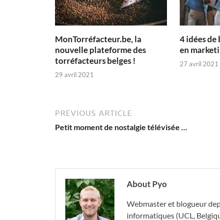
MonTorréfacteur.be, la
4 idées de
nouvelle plateforme des
en marketi
torréfacteurs belges !
27 avril 2021
29 avril 2021
PREVIOUS ARTICLE
Petit moment de nostalgie télévisée …
About Pyo
Webmaster et blogueur depu
informatiques (UCL, Belgique)