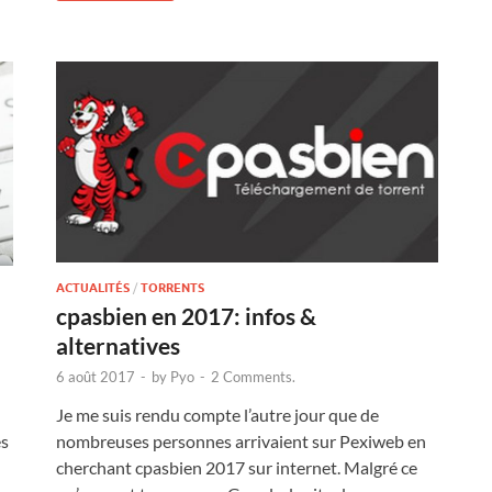
ACTUALITÉS
/
TORRENTS
cpasbien en 2017: infos &
alternatives
6 août 2017
-
by
Pyo
-
2 Comments.
Je me suis rendu compte l’autre jour que de
nombreuses personnes arrivaient sur Pexiweb en
es
cherchant cpasbien 2017 sur internet. Malgré ce