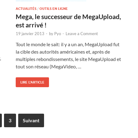
ACTUALITÉS
/
OUTILS EN LIGNE
Mega, le successeur de MegaUpload,
est arrivé !
19 janvier 2013
-
by
Pyo
-
Leave a Comment
Tout le monde le sait: il y a un an, MegaUpload fut
la cible des autorités américaines et, après de
,
multiples rebondissements, le site MegaUpload et
tout son réseau (MegaVideo, …
LIRE L'ARTICLE
3
Suivant