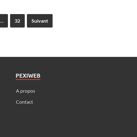
…
32
Suivant
PEXIWEB
A propos
Contact