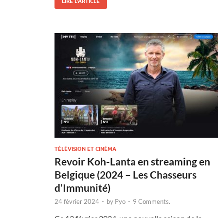
LIRE L'ARTICLE
TÉLÉVISION ET CINÉMA
Revoir Koh-Lanta en streaming en
Belgique (2024 – Les Chasseurs
d’Immunité)
24 février 2024
-
by
Pyo
-
9 Comments.