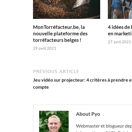
MonTorréfacteur.be, la
4 idées de
nouvelle plateforme des
en marketi
torréfacteurs belges !
27 avril 2021
29 avril 2021
PREVIOUS ARTICLE
Jeu vidéo sur projecteur: 4 critères à prendre 
compte
About Pyo
Webmaster et blogueur depu