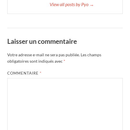
View all posts by Pyo →
Laisser un commentaire
Votre adresse e-mail ne sera pas publiée.
Les champs
obligatoires sont indiqués avec
*
COMMENTAIRE
*