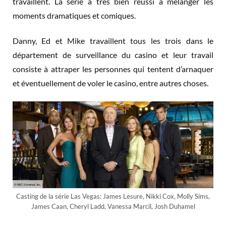
travaillent. La série a très bien réussi à mélanger les
moments dramatiques et comiques.
Danny, Ed et Mike travaillent tous les trois dans le
département de surveillance du casino et leur travail
consiste à attraper les personnes qui tentent d’arnaquer
et éventuellement de voler le casino, entre autres choses.
Casting de la série Las Vegas: James Lesure, Nikki Cox, Molly Sims,
James Caan, Cheryl Ladd, Vanessa Marcil, Josh Duhamel