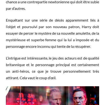
chance a une contrepartie newtonienne qui doit être subie
par d’autres.
Enquêtant sur une série de décès apparemment liés à
l’objet et poursuivi par son nouveau patron, Harry doit
essayer de percer le mystère de sa nouvelle amulette, de la
mystérieuse et superbe femme qui la lui a imposée et du
personnage encore inconnu qui tente de la récupérer.
L’intrigue est intéressante, le jeu des acteurs est de qualité
britannique et le personnage principal est certainement
un anti-héros, ce que je trouve personnellement très
attirant. Cela vaut le coup d’œil.