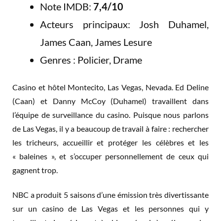
Note IMDB:
7,4/10
Acteurs principaux: Josh Duhamel,
James Caan, James Lesure
Genres : Policier, Drame
Casino et hôtel Montecito, Las Vegas, Nevada. Ed Deline
(Caan) et Danny McCoy (Duhamel) travaillent dans
l’équipe de surveillance du casino. Puisque nous parlons
de Las Vegas, il y a beaucoup de travail à faire : rechercher
les tricheurs, accueillir et protéger les célèbres et les
« baleines », et s’occuper personnellement de ceux qui
gagnent trop.
NBC a produit 5 saisons d’une émission très divertissante
sur un casino de Las Vegas et les personnes qui y