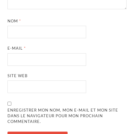
NOM
*
E-MAIL
*
SITE WEB
ENREGISTRER MON NOM, MON E-MAIL ET MON SITE
DANS LE NAVIGATEUR POUR MON PROCHAIN
COMMENTAIRE.