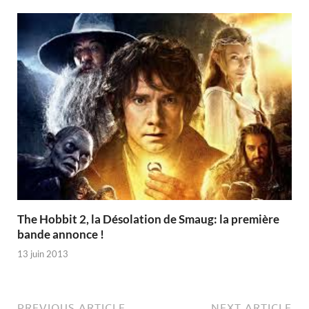
The Hobbit 2, la Désolation de Smaug: la première
bande annonce !
13 juin 2013
PREVIOUS ARTICLE
NEXT ARTICLE