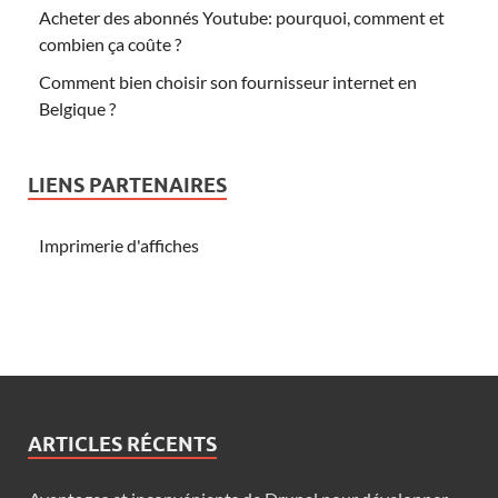
Acheter des abonnés Youtube: pourquoi, comment et
combien ça coûte ?
Comment bien choisir son fournisseur internet en
Belgique ?
LIENS PARTENAIRES
Imprimerie d'affiches
ARTICLES RÉCENTS