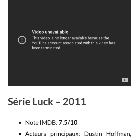
Série Luck – 2011
Note IMDB:
7,5/10
Acteurs principaux: Dustin Hoffman,