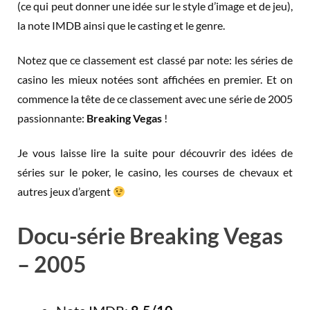
(ce qui peut donner une idée sur le style d’image et de jeu),
la note IMDB ainsi que le casting et le genre.
Notez que ce classement est classé par note: les séries de
casino les mieux notées sont affichées en premier. Et on
commence la tête de ce classement avec une série de 2005
passionnante:
Breaking Vegas
!
Je vous laisse lire la suite pour découvrir des idées de
séries sur le poker, le casino, les courses de chevaux et
autres jeux d’argent
Docu-série Breaking Vegas
– 2005