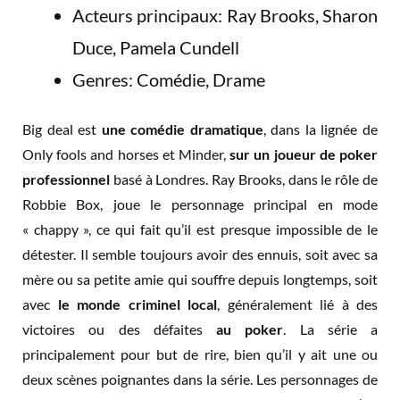
Acteurs principaux: Ray Brooks, Sharon
Duce, Pamela Cundell
Genres: Comédie, Drame
Big deal est
une comédie dramatique
, dans la lignée de
Only fools and horses et Minder,
sur un joueur de poker
professionnel
basé à Londres. Ray Brooks, dans le rôle de
Robbie Box, joue le personnage principal en mode
« chappy », ce qui fait qu’il est presque impossible de le
détester. Il semble toujours avoir des ennuis, soit avec sa
mère ou sa petite amie qui souffre depuis longtemps, soit
avec
le monde criminel local
, généralement lié à des
victoires ou des défaites
au poker
. La série a
principalement pour but de rire, bien qu’il y ait une ou
deux scènes poignantes dans la série. Les personnages de