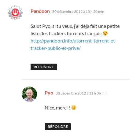
dit :
Pandoon
30 décembre 2012 à 10 h 50 min
Salut Pyo, si tu veux, j’ai déjà fait une petite
liste des trackers torrents français
http://pandoon.info/utorrent-torrent-et-
tracker-public-et-prive/
RÉPONDRE
dit :
Pyo
30 décembre 2012 à 11 h 06 min
Nice, merci !
RÉPONDRE