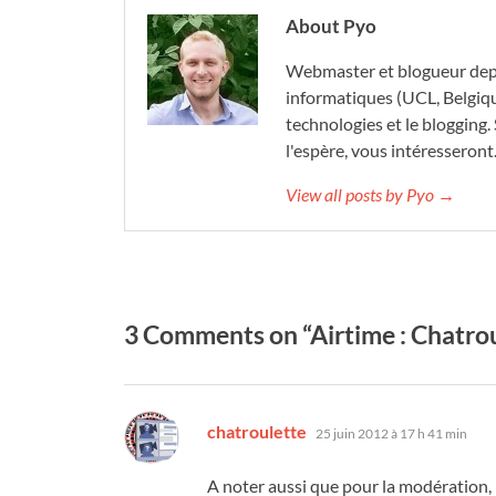
About Pyo
Webmaster et blogueur depu
informatiques (UCL, Belgique)
technologies et le blogging. 
l'espère, vous intéresseront
View all posts by Pyo →
3 Comments on “Airtime : Chatrou
dit :
chatroulette
25 juin 2012 à 17 h 41 min
A noter aussi que pour la modération, 