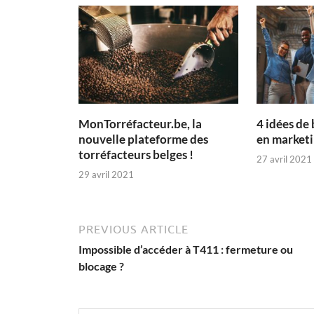
MonTorréfacteur.be, la
4 idées de
nouvelle plateforme des
en marketi
torréfacteurs belges !
27 avril 2021
29 avril 2021
PREVIOUS ARTICLE
Impossible d’accéder à T411 : fermeture ou
blocage ?