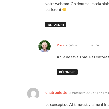
votre webcam. On doute que cela plaise 
parleront
RÉPONDRE
dit :
Pyo
27 juin 2012 à 10 h 37 min
Ah je ne savais pas. Pas encor
RÉPONDRE
dit :
chatroulette
3 septembre 2012 à 11 h 51 mi
Le concept de Airtime est vraiment int