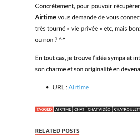
Concrètement, pour pouvoir récupérer 
Airtime
vous demande de vous connect
très tourné « vie privée » etc, mais bo
ou non ? ^^
En tout cas, je trouve l’idée sympa et in
son charme et son originalité en deven
URL :
Airtime
TAGGED
AIRTIME
CHAT
CHAT VIDÉO
CHATROULET
RELATED POSTS