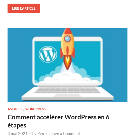
LIRE L'ARTICLE
ASTUCES
/
WORDPRESS
Comment accélérer WordPress en 6
étapes
3 mai 2021
-
by
Pyo
-
Leave a Comment