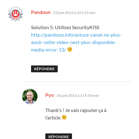
dit :
Pandoon
23 juin 2012 à 21 h 21 min
Solution 5: Utilisez SecurityKISS
http://pandoon.info/astuce-canal-ne-plus-
avoir-cette-video-nest-plus-disponible-
media-error-13/
RÉPONDRE
dit :
Pyo
24 juin 2012 à 11 h 54 min
Thank’s ! Je vais rajouter ça à
l’article
RÉPONDRE