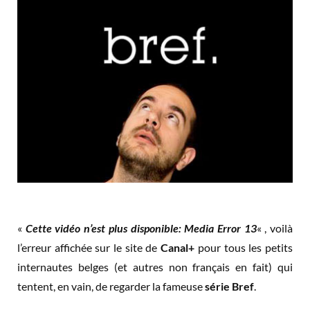
«
Cette vidéo n’est plus disponible: Media Error 13
« , voilà
l’erreur affichée sur le site de
Canal+
pour tous les petits
internautes belges (et autres non français en fait) qui
tentent, en vain, de regarder la fameuse
série Bref
.