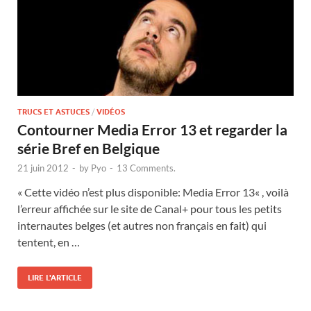
TRUCS ET ASTUCES
/
VIDÉOS
Contourner Media Error 13 et regarder la
série Bref en Belgique
21 juin 2012
-
by
Pyo
-
13 Comments.
« Cette vidéo n’est plus disponible: Media Error 13« , voilà
l’erreur affichée sur le site de Canal+ pour tous les petits
internautes belges (et autres non français en fait) qui
tentent, en …
LIRE L'ARTICLE