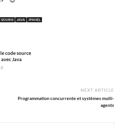
 SOURIS
JAVA
JPANEL
le code source
 avec Java
10
NEXT ARTICLE
Programmation concurrente et systèmes multi-
agents