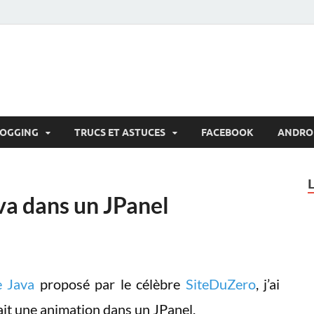
LOGGING
TRUCS ET ASTUCES
FACEBOOK
ANDRO
va dans un JPanel
e Java
proposé par le célèbre
SiteDuZero
, j’ai
ait une animation dans un JPanel.