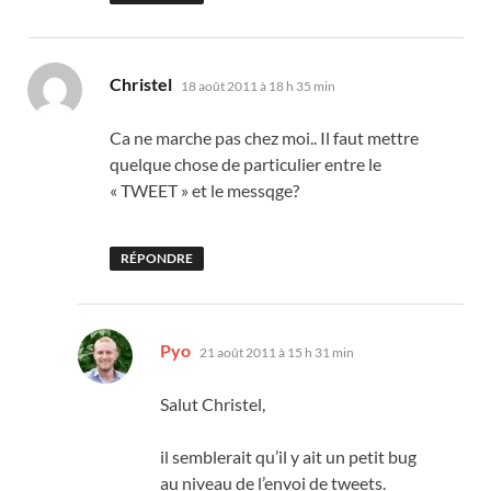
dit :
Christel
18 août 2011 à 18 h 35 min
Ca ne marche pas chez moi.. Il faut mettre
quelque chose de particulier entre le
« TWEET » et le messqge?
RÉPONDRE
dit :
Pyo
21 août 2011 à 15 h 31 min
Salut Christel,
il semblerait qu’il y ait un petit bug
au niveau de l’envoi de tweets.