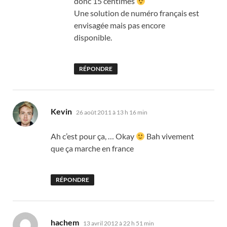
donc 15 centimes
Une solution de numéro français est
envisagée mais pas encore
disponible.
RÉPONDRE
dit :
Kevin
26 août 2011 à 13 h 16 min
Ah c’est pour ça, … Okay
Bah vivement
que ça marche en france
RÉPONDRE
dit :
hachem
13 avril 2012 à 22 h 51 min