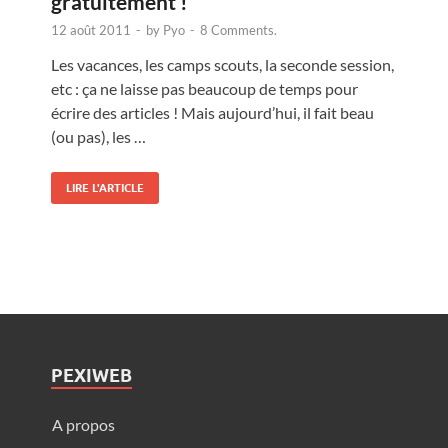
gratuitement !
12 août 2011
-
by
Pyo
-
8 Comments.
Les vacances, les camps scouts, la seconde session,
etc : ça ne laisse pas beaucoup de temps pour
écrire des articles ! Mais aujourd’hui, il fait beau
(ou pas), les …
LIRE L'ARTICLE
PEXIWEB
A propos