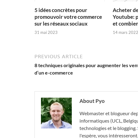
5 idées concrètes pour
Acheter d
promouvoir votre commerce
Youtube: 
sur les réseaux sociaux
et combien
31 mai 2023
14 mars 202
PREVIOUS ARTICLE
8 techniques originales pour augmenter les ven
d’un e-commerce
About Pyo
Webmaster et blogueur depu
informatiques (UCL, Belgique)
technologies et le blogging. 
l'espère, vous intéresseront