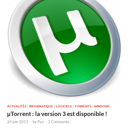
ACTUALITÉS
/
INFORMATIQUE
/
LOGICIELS
/
TORRENTS
/
WINDOWS
µTorrent : la version 3 est disponible !
24 juin 2011
-
by
Pyo
-
3 Comments.