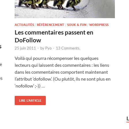
ACTUALITÉS
/
RÉFÉRENCEMENT
/
SOUK & FUN
/
WORDPRESS
Les commentaires passent en
DoFollow
s
25 juin 2011
-
by
Pyo
-
13 Comments.
Voilà qui pourra récompenser les quelques
ue
lecteurs qui laissent des commentaires : les liens
dans les commentaires comportent maintenant
es
l’attribut ‘dofollow’. (Ou plutôt, ils ne sont plus en
‘nofollow’ ;-)) …
LIRE L'ARTICLE