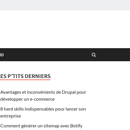
ID
LES P’TITS DERNIERS
Avantages et inconvénients de Drupal pour
développer un e-commerce
8 hard skills indispensables pour lancer son
entreprise
Comment générer un sitemap avec Botify