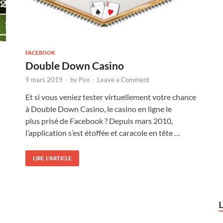
FACEBOOK
Double Down Casino
9 mars 2019
-
by
Pyo
-
Leave a Comment
Et si vous veniez tester virtuellement votre chance
à Double Down Casino, le casino en ligne le
plus prisé de Facebook ? Depuis mars 2010,
l’application s’est étoffée et caracole en tête …
LIRE L'ARTICLE