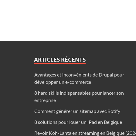
ARTICLES RÉCENTS
Avantages et inconvénients de Drupal pour
développer un e-commerce
8 hard skills indispensables pour lancer son
entreprise
Comment générer un sitemap avec Botify
8 solutions pour louer un iPad en Belgique
Revoir Koh-Lanta en streaming en Belgique (202