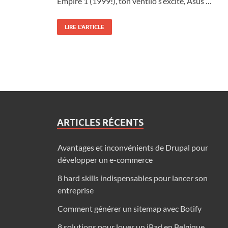
Empire 1 (1999!), ton ventilo s’excite, Asus …
LIRE L'ARTICLE
ARTICLES RÉCENTS
Avantages et inconvénients de Drupal pour
développer un e-commerce
8 hard skills indispensables pour lancer son
entreprise
Comment générer un sitemap avec Botify
8 solutions pour louer un iPad en Belgique