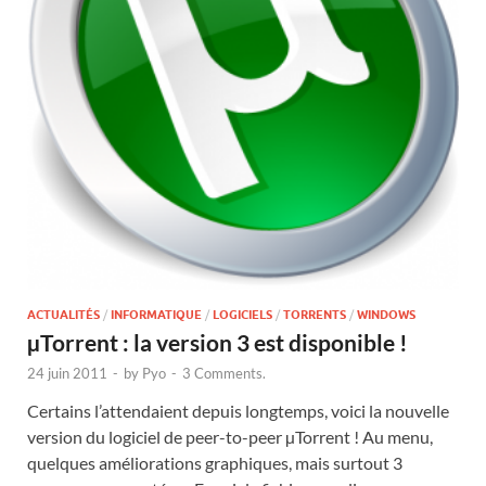
ACTUALITÉS
/
INFORMATIQUE
/
LOGICIELS
/
TORRENTS
/
WINDOWS
µTorrent : la version 3 est disponible !
24 juin 2011
-
by
Pyo
-
3 Comments.
Certains l’attendaient depuis longtemps, voici la nouvelle
version du logiciel de peer-to-peer µTorrent ! Au menu,
quelques améliorations graphiques, mais surtout 3