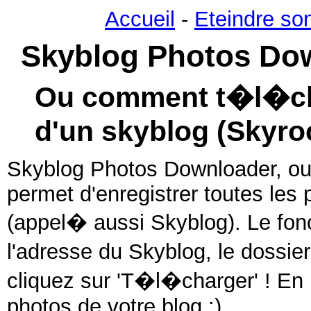
Accueil
-
Eteindre so
Skyblog Photos Do
Ou comment t�l�cha
d'un skyblog (Skyro
Skyblog Photos Downloader, ou
permet d'enregistrer toutes les
(appel� aussi Skyblog). Le fon
l'adresse du Skyblog, le dossie
cliquez sur 'T�l�charger' ! En
photos de votre blog :)