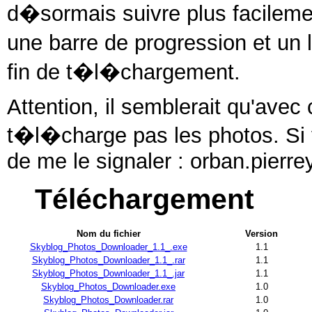
d�sormais suivre plus facilem
une barre de progression et un 
fin de t�l�chargement.
Attention, il semblerait qu'ave
t�l�charge pas les photos. Si 
de me le signaler : orban.pierr
Téléchargement
Nom du fichier
Version
Skyblog_Photos_Downloader_1.1_.exe
1.1
Skyblog_Photos_Downloader_1.1_.rar
1.1
Skyblog_Photos_Downloader_1.1_.jar
1.1
Skyblog_Photos_Downloader.exe
1.0
Skyblog_Photos_Downloader.rar
1.0